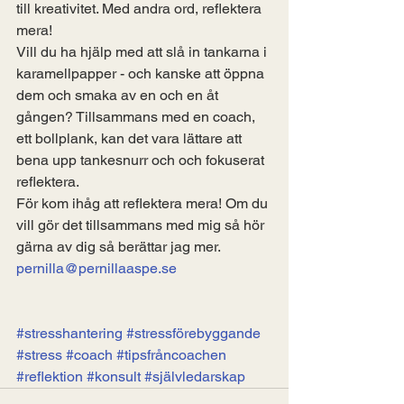
till kreativitet. Med andra ord, reflektera 
mera! 
Vill du ha hjälp med att slå in tankarna i 
karamellpapper - och kanske att öppna 
dem och smaka av en och en åt 
gången? Tillsammans med en coach, 
ett bollplank, kan det vara lättare att 
bena upp tankesnurr och och fokuserat 
reflektera.
För kom ihåg att reflektera mera! Om du 
vill gör det tillsammans med mig så hör 
gärna av dig så berättar jag mer.  
pernilla@pernillaaspe.se
#stresshantering
#stressförebyggande
#stress
#coach
#tipsfråncoachen
#reflektion
#konsult
#självledarskap