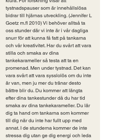
klura. För forskning visar att 
tystnadspauser som är innehållslösa 
bidrar till hjärnas utveckling. (Jennifer L 
Goetz m.fl 2010) Vi behöver alltså ta 
oss stunder där vi inte är i vår dagliga 
snurr för att kunna få fatt på tankarna 
och vår kreativitet. Har du svårt att vara 
stilla och smaka av dina 
tankekarameller så testa att ta en 
promenad. Men under tystnad. Det kan 
vara svårt att vara sysslolös om du inte 
är van, men ju mer du tränar desto 
bättre blir du. Du kommer att längta 
efter dina tankestunder då du har tid 
smaka av dina tankekarameller. Du lär 
dig ta hand om tankarna som kommer 
till dig när du inte har fullt upp med 
annat. I de stunderna kommer de inte 
stressa dig utan ge dig energi och leda 