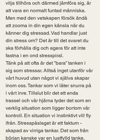
vilja tillhöra och därmed jämföra sig, är 
att vara en normalt funtad människa. 
Men med den vetskapen försök ändå 
att zooma in din egen känsla när du 
känner dig stressad. Vad handlar just 
din stress om? Det är till det svaret du 
ska förhålla dig och agera för att inte 
fastna i en ond stresspiral. 
Tänk på att ofta är det ”bara” tanken i 
sig som stressar. Alltså inget utanför vår 
vårt huvud utan något vi själva skapar 
inom oss. Tankar som vi låter snurra på 
i vårt inre. Tillslut blir det ett enda 
trassel och vår hjärna tyder det som en 
verklig situation som ligger bortom vår 
kontroll. En situation vi instinktivt vill fly 
ifrån. Stresspåslaget är ett faktum - 
skapad av virriga tankar. Det som från 
början kanske var en lustfylld tanke, 