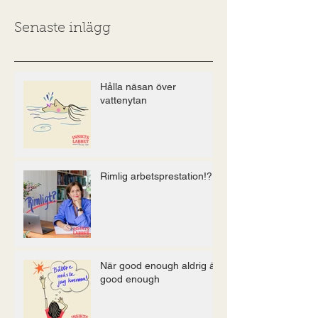
Senaste inlägg
Hålla näsan över
vattenytan
Rimlig arbetsprestation!?
När good enough aldrig är
good enough