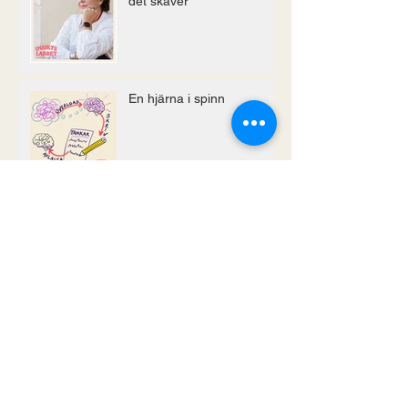
det skaver
En hjärna i spinn
Leta 10-minutare istället
för timmar
Tala MED varandra och
inte OM!