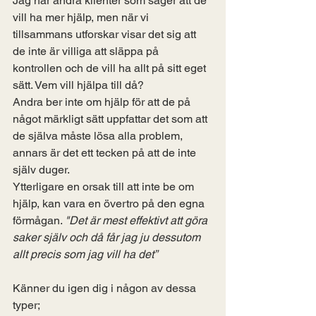
Jag har andra klienter som säger att de 
vill ha mer hjälp, men när vi 
tillsammans utforskar visar det sig att 
de inte är villiga att släppa på 
kontrollen och de vill ha allt på sitt eget 
sätt. Vem vill hjälpa till då?
Andra ber inte om hjälp för att de på 
något märkligt sätt uppfattar det som att 
de själva måste lösa alla problem, 
annars är det ett tecken på att de inte 
själv duger.
Ytterligare en orsak till att inte be om 
hjälp, kan vara en övertro på den egna 
förmågan. 
"Det är mest effektivt att göra 
saker själv och då får jag ju dessutom 
allt precis som jag vill ha det”
Känner du igen dig i någon av dessa 
typer;