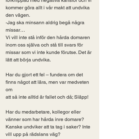
förknippad med negativa känslor och vi 
kommer göra allt i vår makt att undvika 
den vägen. 
-Jag ska minsann aldrig begå några 
missar…
Vi vill inte stå inför den hårda domaren 
inom oss själva och stå till svars för 
missar som vi inte kunde förutse. Det är 
lätt att börja undvika. 
Har du gjort ett fel – fundera om det 
finns något att lära, men var medveten 
om
att så inte alltid är fallet och då; Släpp! 
Har du medarbetare, kollegor eller 
vänner som har hårda inre domare? 
Kanske undviker att ta tag i saker? Inte 
vill upp på rädslans väg? 