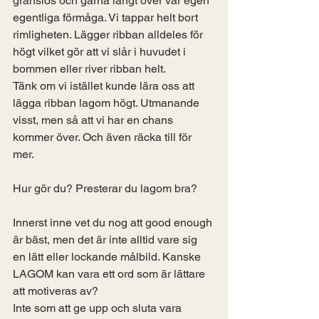
gränslös och gärna långt över vår egen 
egentliga förmåga. Vi tappar helt bort 
rimligheten. Lägger ribban alldeles för 
högt vilket gör att vi slår i huvudet i 
bommen eller river ribban helt. 
Tänk om vi istället kunde lära oss att 
lägga ribban lagom högt. Utmanande 
visst, men så att vi har en chans 
kommer över. Och även räcka till för 
mer.
Hur gör du? Presterar du lagom bra?
Innerst inne vet du nog att good enough 
är bäst, men det är inte alltid vare sig 
en lätt eller lockande målbild. Kanske 
LAGOM kan vara ett ord som är lättare 
att motiveras av? 
Inte som att ge upp och sluta vara 