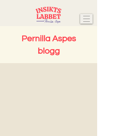
Pernilla Aspes
blogg