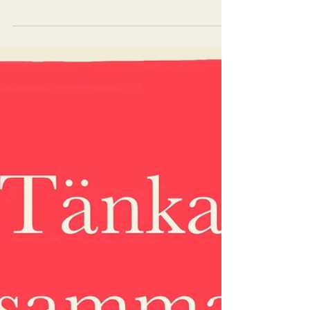
Tanketrassel
Coaching och terapi