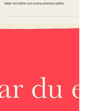
Hitta ett sunt förhållande till prestation och du kommer
både må bättre och kunna prestera bättre.