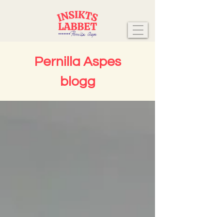
Pernilla Aspes
blogg