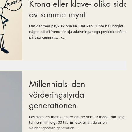
Krona eller klave- olika sidor
av samma mynt
Det där med psykisk ohälsa. Det kan ju inte ha undgått
någon att siffrorna för sjukskrivningar pga psykisk ohälsa är
på väg käpprätt… -...
Millennials- den
värderingstyrda
generationen
Det sägs en massa saker om de som är födda från tidigt 90-
tal fram till tidigt 00-tal. En sak är att de är en
värderingsstyrd generation....